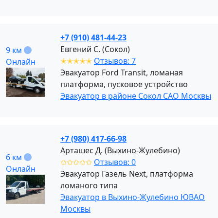
+7 (910) 481-44-23
Евгений С. (Сокол)
9 км
✭✭✭✭✭
Отзывов: 7
Онлайн
Эвакуатор Ford Transit, ломаная
платформа, пусковое устройство
Эвакуатор в районе Сокол САО Москвы
+7 (980) 417-66-98
Арташес Д. (Выхино-Жулебино)
6 км
✩✩✩✩✩
Отзывов: 0
Онлайн
Эвакуатор Газель Next, платформа
ломаного типа
Эвакуатор в Выхино-Жулебино ЮВАО
Москвы