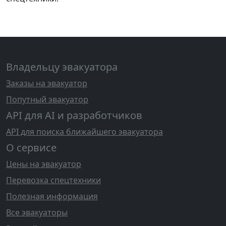
Владельцу эвакуатора
Заказы на эвакуатор
Попутный эвакуатор
API для AI и разработчиков
API для поиска ближайшего эвакуатора
О сервисе
Цены на эвакуатор
Перевозка спецтехники
Полезная информация
Все эвакуаторы