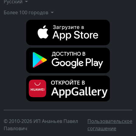
Русский
Более 100 городов
© 2010-2026 ИП Ананьев Павел
Пользовательское
Павлович
соглашение