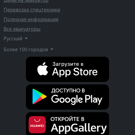
Перевозка спецтехники
Полезная информация
Все эвакуаторы
Русский
Более 100 городов