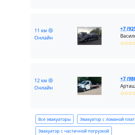
+7 (92
11 км
Васил
Онлайн
✩✩✩
+7 (98
12 км
Арташ
Онлайн
✩✩✩
Все эвакуаторы
Эвакуатор с ломаной пла
Эвакуатор с частичной погрузкой