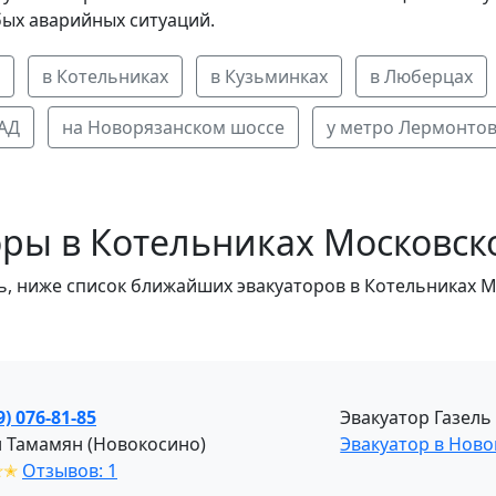
бых аварийных ситуаций.
в Котельниках
в Кузьминках
в Люберцах
АД
на Новорязанском шоссе
у метро Лермонтов
ры в Котельниках Московск
ь, ниже список ближайших эвакуаторов в Котельниках М
9) 076-81-85
Эвакуатор Газель
 Тамамян (Новокосино)
Эвакуатор в Нов
✭✭
Отзывов: 1