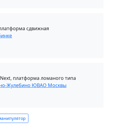
, платформа сдвижная
бинке
 Next, платформа ломаного типа
ино-Жулебино ЮВАО Москвы
манипулятор