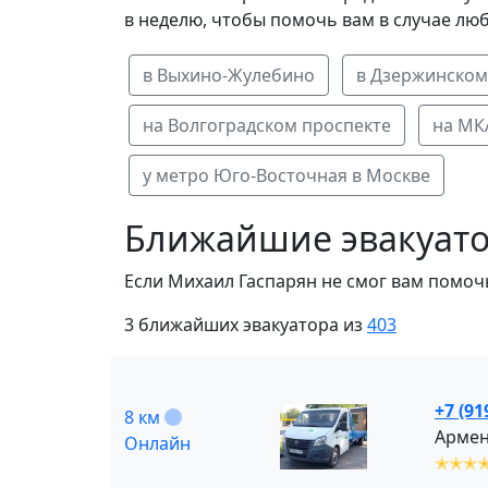
в неделю, чтобы помочь вам в случае лю
в Выхино-Жулебино
в Дзержинском
на Волгоградском проспекте
на МК
у метро Юго-Восточная в Москве
Ближайшие эвакуато
Если Михаил Гаспарян не смог вам помоч
3 ближайших эвакуатора из
403
+7 (91
8 км
Армен
Онлайн
✭✭✭