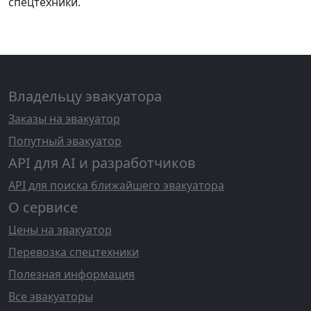
спецтехники.
Владельцу эвакуатора
Заказы на эвакуатор
Попутный эвакуатор
API для AI и разработчиков
API для поиска ближайшего эвакуатора
О сервисе
Цены на эвакуатор
Перевозка спецтехники
Полезная информация
Все эвакуаторы