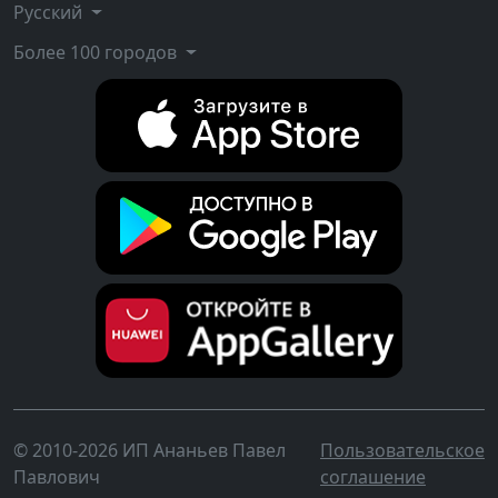
Русский
Более 100 городов
© 2010-2026 ИП Ананьев Павел
Пользовательское
Павлович
соглашение