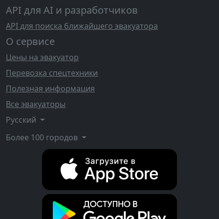
API для AI и разработчиков
API для поиска ближайшего эвакуатора
О сервисе
Цены на эвакуатор
Перевозка спецтехники
Полезная информация
Все эвакуаторы
Русский
Более 100 городов