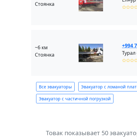
Стоянка
✩✩✩
+994 7
~6 км
Турал
Стоянка
✩✩✩
Все эвакуаторы
Эвакуатор с ломаной пла
Эвакуатор с частичной погрузкой
Товак показывает 50 эвакуат