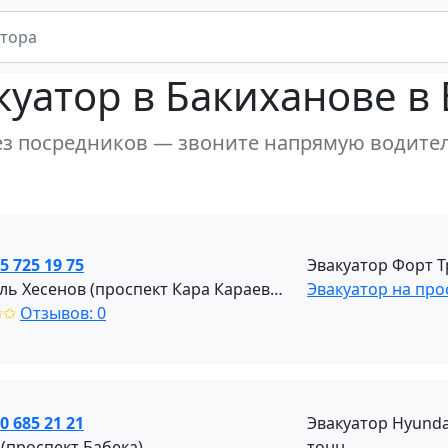
куатор
в Бакиханове в 
ез посредников — звоните напрямую водите
5 725 19 75
Эвакуатор Форт Т
Шамиль Хесенов (проспект Кара Караева)
Эвакуатор на про
✩✩
Отзывов: 0
0 685 21 21
Эвакуатор Hyunda
 (проспект Бабека)
тонн