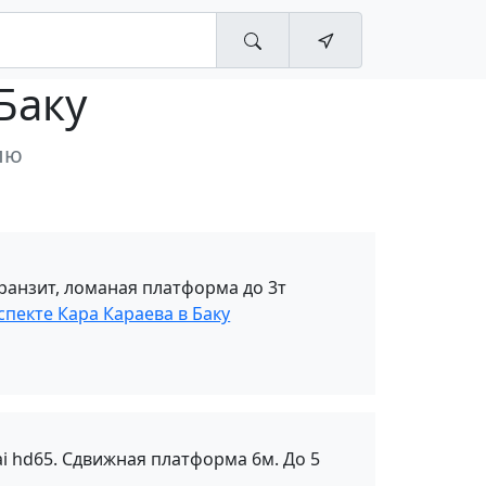
Баку
лю
ранзит, ломаная платформа до 3т
спекте Кара Караева в Баку
i hd65. Сдвижная платформа 6м. До 5