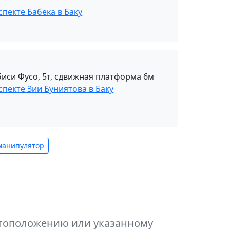
спекте Бабека в Баку
иси Фусо, 5т, сдвижная платформа 6м
спекте Зии Буниятова в Баку
манипулятор
естоположению или указанному