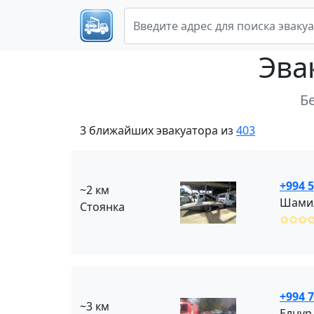
Эва
Б
3 ближайших эвакуатора из
403
+994 5
~2 км
Стоянка
✩✩✩
+994 7
~3 км
Елнур