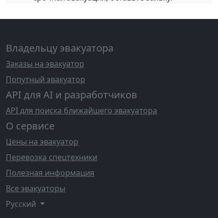
Владельцу эвакуатора
Заказы на эвакуатор
Попутный эвакуатор
API для AI и разработчиков
API для поиска ближайшего эвакуатора
О сервисе
Цены на эвакуатор
Перевозка спецтехники
Полезная информация
Все эвакуаторы
Русский