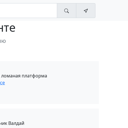
нте
лю
, ломаная платформа
се
чик Валдай