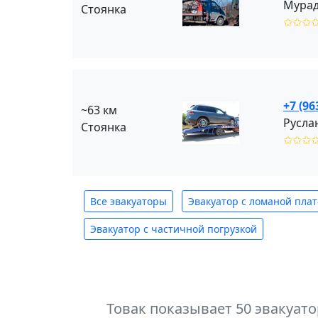
Мурад
Стоянка
✩✩✩
+7 (96
~63 км
Русла
Стоянка
✩✩✩
Все эвакуаторы
Эвакуатор с ломаной пла
Эвакуатор с частичной погрузкой
Товак показывает 50 эвакуат