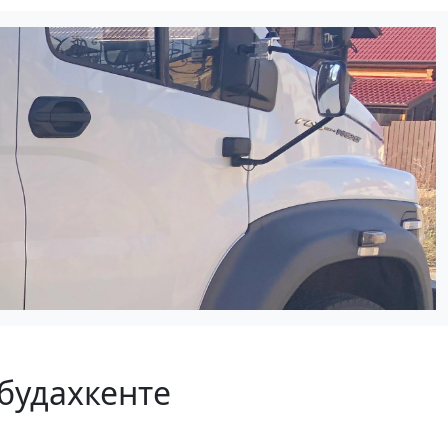
будахкенте