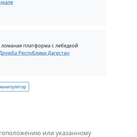
чкале
, ломаная платформа с лебедкой
 Дружба Республики Дагестан
манипулятор
естоположению или указанному