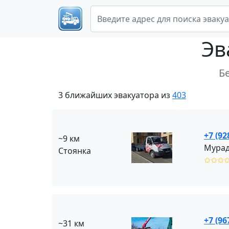
Эв
Б
3 ближайших эвакуатора из
403
+7 (92
~9 км
Мурад
Стоянка
✩✩✩
+7 (96
~31 км