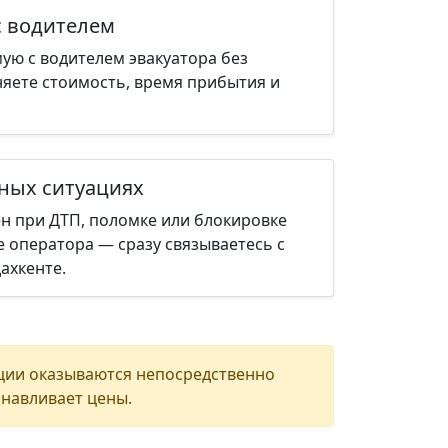
с водителем
ую с водителем эвакуатора без
няете стоимость, время прибытия и
нных ситуациях
н при ДТП, поломке или блокировке
е оператора — сразу связываетесь с
ахкенте.
ции оказываются непосредственно
анавливает цены.