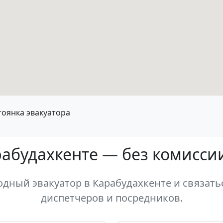
тоянка эвакуатора
рабудахкенте — без комисси
дный эвакуатор в Карабудахкенте и связатьс
диспетчеров и посредников.