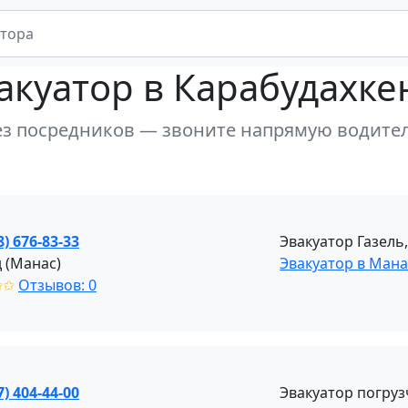
акуатор
в Карабудахке
ез посредников — звоните напрямую водите
8) 676-83-33
Эвакуатор Газель
 (Манас)
Эвакуатор в Мана
✩✩
Отзывов: 0
7) 404-44-00
Эвакуатор погруз