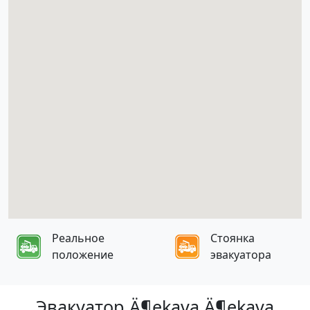
Реальное
Стоянка
положение
эвакуатора
Эвакуатор Ä¶ekava Ä¶ekava