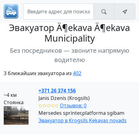
Эвакуатор
Ä¶ekava Ä¶ekava
Municipality
Без посредников — звоните напрямую
водителю
3 ближайших эвакуатора из
402
+371 26 374 156
~4 км
Janis Dzenis (Krogsils)
Стоянка
✩✩✩✩✩
Отзывов: 0
Mersedes sprinter,platforma sgibam
Эвакуатор в Krogsils Ķekavas novads