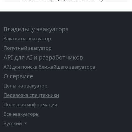
Владельцу эвакуатора
Заказы на эвакуатор
Попутный эвакуатор
API для AI и разработчиков
API для поиска ближайшего эвакуатора
О сервисе
Цены на эвакуатор
Перевозка спецтехники
Полезная информация
Все эвакуаторы
Русский