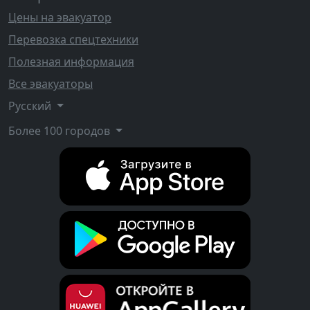
Цены на эвакуатор
Перевозка спецтехники
Полезная информация
Все эвакуаторы
Русский
Более 100 городов