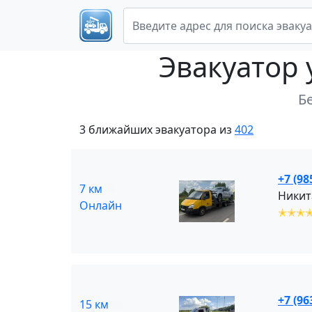
Эвакуатор
Б
3 ближайших эвакуатора из
402
+7 (98
7 км
Никит
Онлайн
✭✭✭
+7 (96
15 км