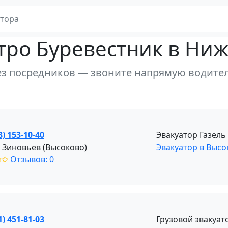
тро Буревестник в Ни
ез посредников — звоните напрямую водите
8) 153-10-40
Эвакуатор Газель
 Зиновьев (Высоково)
Эвакуатор в Выс
✩✩
Отзывов: 0
1) 451-81-03
Грузовой эвакуат