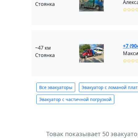
Алекс
Стоянка
✩✩✩
+7 (90
~47 км
Макси
Стоянка
✩✩✩
Все эвакуаторы
Эвакуатор с ломаной пла
Эвакуатор с частичной погрузкой
Товак показывает 50 эвакуат