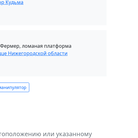
ор Кудьма
ь Фермер, ломаная платформа
дце Нижегородской области
манипулятор
естоположению или указанному