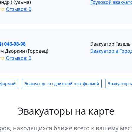
андр (Кудьма)
Грузовой эвакуат
✩✩
Отзывов: 0
4) 046-98-98
Эвакуатор Газел
м Дворкин (Городец)
Эвакуатор в Горо
✩✩
Отзывов: 0
тформой
Эвакуатор со сдвижной платформой
Эвакуатор-
Эвакуаторы на карте
оров, находящихся ближе всего к вашему м