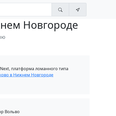
жнем Новгороде
лю
 Next, платформа ломанного типа
оково в Нижнем Новгороде
ор Вольво