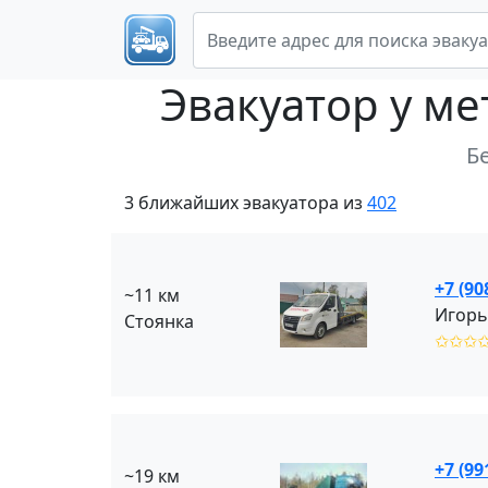
Эвакуатор
у ме
Б
3 ближайших эвакуатора из
402
+7 (90
~11 км
Игорь
Стоянка
✩✩✩
+7 (99
~19 км