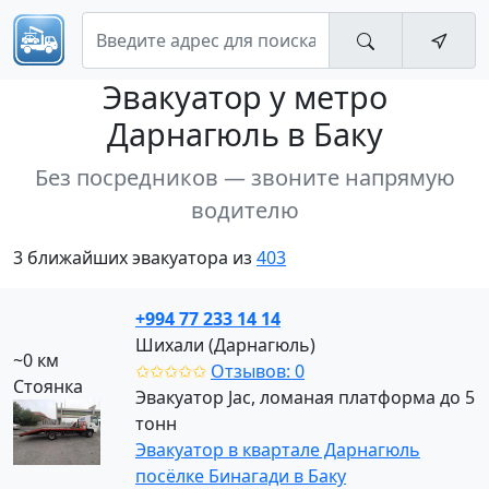
Эвакуатор
у метро
Дарнагюль в Баку
Без посредников — звоните напрямую
водителю
3 ближайших эвакуатора из
403
+994 77 233 14 14
Шихали (Дарнагюль)
~0 км
✩✩✩✩✩
Отзывов: 0
Стоянка
Эвакуатор Jac, ломаная платформа до 5
тонн
Эвакуатор в квартале Дарнагюль
посёлке Бинагади в Баку