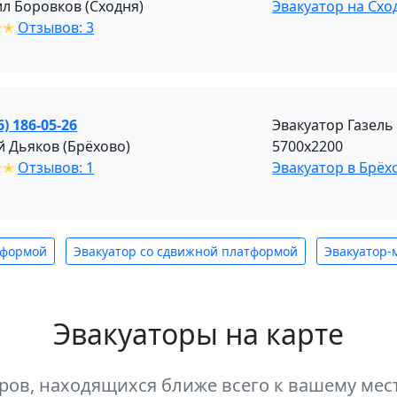
л Боровков (Сходня)
Эвакуатор на Схо
✭✭
Отзывов: 3
6) 186-05-26
Эвакуатор Газель
й Дьяков (Брёхово)
5700х2200
✭✭
Отзывов: 1
Эвакуатор в Брёх
тформой
Эвакуатор со сдвижной платформой
Эвакуатор-
Эвакуаторы на карте
оров, находящихся ближе всего к вашему м