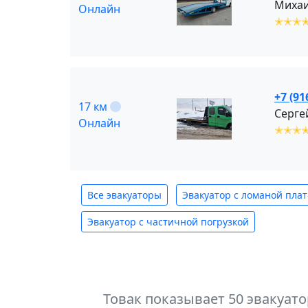
Михаи
Онлайн
✭✭✭
+7 (91
17 км
Серге
Онлайн
✭✭✭
Все эвакуаторы
Эвакуатор с ломаной пла
Эвакуатор с частичной погрузкой
Товак показывает 50 эвакуат