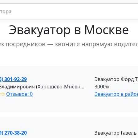
Эвакуатор
в Москве
ез посредников — звоните напрямую водите
6) 301-92-29
Эвакуатор Форд Т
Илья Владимирович (Хорошёво-Мнёвники)
3000кг
✩✩
Отзывов: 0
Эвакуатор в рай
9) 270-38-20
Эвакуатор Газель