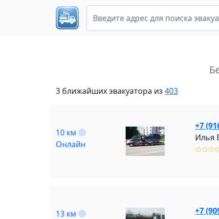
Б
3 ближайших эвакуатора из
403
+7 (91
10 км
Онлайн
✩✩✩
+7 (90
13 км