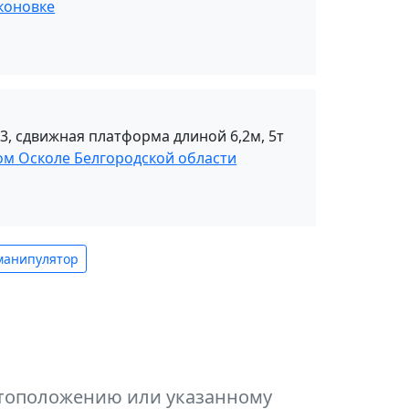
коновке
13, сдвижная платформа длиной 6,2м, 5т
ом Осколе Белгородской области
манипулятор
естоположению или указанному