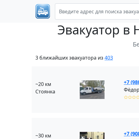
Эвакуатор
в 
Б
3 ближайших эвакуатора из
403
+7 (98
~20 км
Фёдор
Стоянка
✩✩✩
+7 (90
~30 км