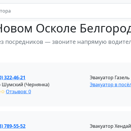
Новом Осколе Белгоро
ез посредников — звоните напрямую водите
0) 322-46-21
Эвакуатор Газель
 Шумский (Чернянка)
Эвакуатор в посё
✩✩
Отзывов: 0
8) 789-55-52
Эвакуатор Хендай