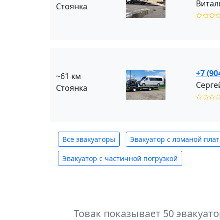
Витал
Стоянка
✩✩✩
+7 (90
~61 км
Серге
Стоянка
✩✩✩
Все эвакуаторы
Эвакуатор с ломаной пла
Эвакуатор с частичной погрузкой
Товак показывает 50 эвакуат