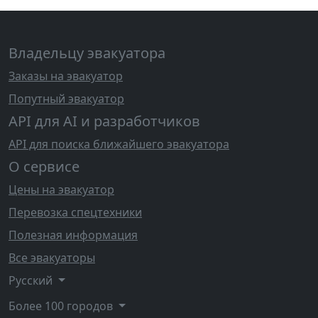
Владельцу эвакуатора
Заказы на эвакуатор
Попутный эвакуатор
API для AI и разработчиков
API для поиска ближайшего эвакуатора
О сервисе
Цены на эвакуатор
Перевозка спецтехники
Полезная информация
Все эвакуаторы
Русский
Более 100 городов