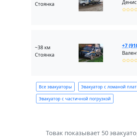
Денис
Стоянка
✩✩✩
+7 (91
~38 км
Вален
Стоянка
✩✩✩
Все эвакуаторы
Эвакуатор с ломаной пла
Эвакуатор с частичной погрузкой
Товак показывает 50 эвакуат