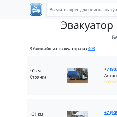
Эвакуатор
Б
3 ближайших эвакуатора из
403
+7 (90
~0 км
Антон 
Стоянка
✩✩✩
+7 (90
~31 км