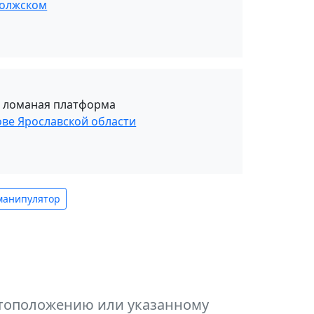
волжском
, ломаная платформа
ове Ярославской области
манипулятор
естоположению или указанному