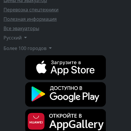
Цены на эвакуатор
Перевозка спецтехники
Полезная информация
Все эвакуаторы
Русский
Более 100 городов