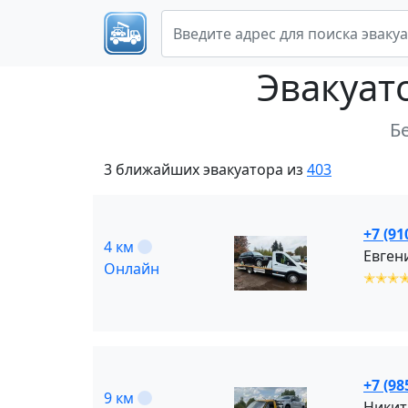
Эвакуат
Б
3 ближайших эвакуатора из
403
+7 (91
4 км
Евгени
Онлайн
✭✭✭
+7 (98
9 км
Никит