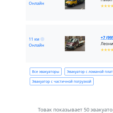
Онлайн
✭✭✭
+7 (99
11 км
Леони
Онлайн
✭✭✭
Все эвакуаторы
Эвакуатор с ломаной пла
Эвакуатор с частичной погрузкой
Товак показывает 50 эвакуат