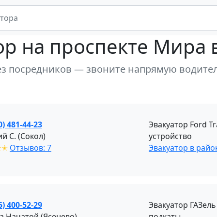
ор
на проспекте Мира 
ез посредников — звоните напрямую водите
0) 481-44-23
Эвакуатор Ford T
й С. (Сокол)
устройство
✭✭
Отзывов: 7
Эвакуатор в рай
5) 400-52-29
Эвакуатор ГАЗель
а Начатой (Ясенево)
подкаты