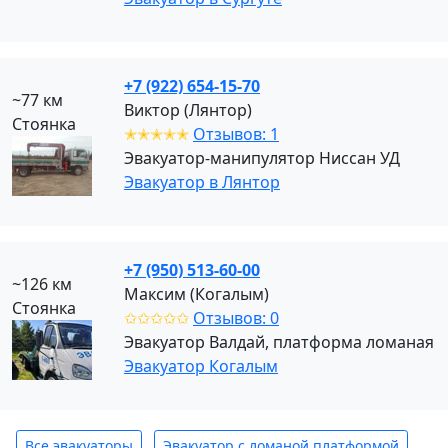
+7 (922) 654-15-70
~77 км
Виктор (Лянтор)
Стоянка
✭✭✭✭✭
Отзывов: 1
Эвакуатор-манипулятор Ниссан УД
Эвакуатор в Лянтор
+7 (950) 513-60-00
~126 км
Максим (Когалым)
Стоянка
✩✩✩✩✩
Отзывов: 0
Эвакуатор Валдай, платформа ломаная
Эвакуатор Когалым
Все эвакуаторы
Эвакуатор с ломаной платформой