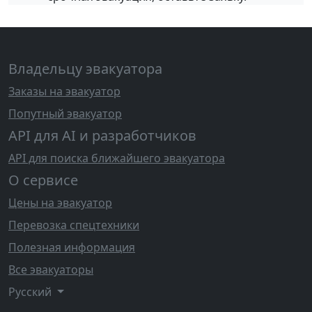
Владельцу эвакуатора
Заказы на эвакуатор
Попутный эвакуатор
API для AI и разработчиков
API для поиска ближайшего эвакуатора
О сервисе
Цены на эвакуатор
Перевозка спецтехники
Полезная информация
Все эвакуаторы
Русский