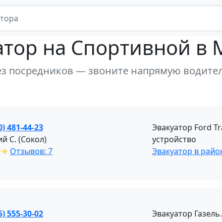
атор
на Спортивной в 
ез посредников — звоните напрямую водите
0) 481-44-23
Эвакуатор Ford T
й С. (Сокол)
устройство
✭✭
Отзывов: 7
Эвакуатор в рай
5) 555-30-02
Эвакуатор Газель