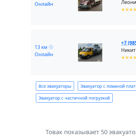
Леони
Онлайн
✭✭✭
+7 (98
13 км
Никит
Онлайн
✭✭✭
Все эвакуаторы
Эвакуатор с ломаной пла
Эвакуатор с частичной погрузкой
Товак показывает 50 эвакуат