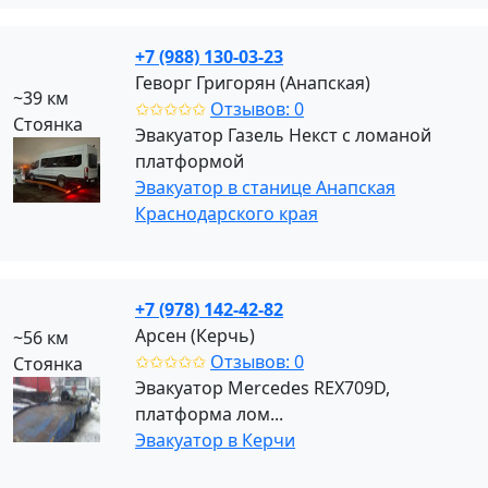
+7 (988) 130-03-23
Геворг Григорян (Анапская)
~39 км
✩✩✩✩✩
Отзывов: 0
Стоянка
Эвакуатор Газель Некст с ломаной
платформой
Эвакуатор в станице Анапская
Краснодарского края
+7 (978) 142-42-82
Арсен (Керчь)
~56 км
✩✩✩✩✩
Отзывов: 0
Стоянка
Эвакуатор Mercedes REX709D,
платформа лом...
Эвакуатор в Керчи