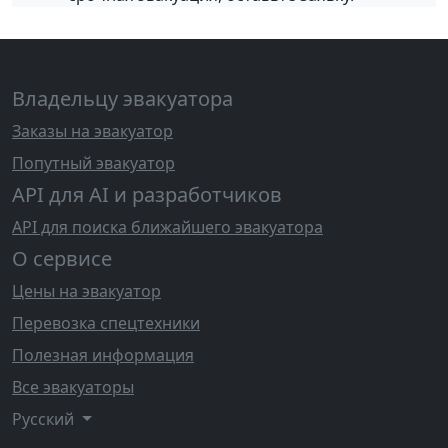
Владельцу эвакуатора
Заказы на эвакуатор
Попутный эвакуатор
API для AI и разработчиков
API для поиска ближайшего эвакуатора
О сервисе
Цены на эвакуатор
Перевозка спецтехники
Полезная информация
Все эвакуаторы
Русский