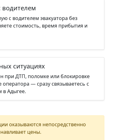
с водителем
ую с водителем эвакуатора без
няете стоимость, время прибытия и
нных ситуациях
н при ДТП, поломке или блокировке
е оператора — сразу связываетесь с
 в Адыгее.
ции оказываются непосредственно
анавливает цены.