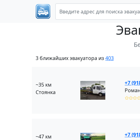
Эва
Б
3 ближайших эвакуатора из
403
+7 (91
~35 км
Роман
Стоянка
✩✩✩
+7 (91
~47 км