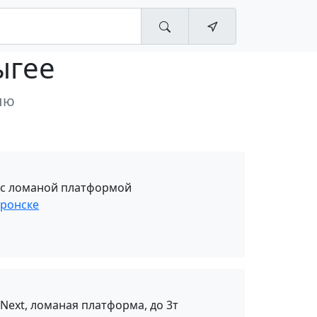
ыгее
лю
ь с ломаной платформой
еронске
 Next, ломаная платформа, до 3т