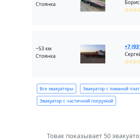
Борис
Стоянка
✩✩✩
+7 (93
~53 км
Серге
Стоянка
✩✩✩
Все эвакуаторы
Эвакуатор с ломаной пла
Эвакуатор с частичной погрузкой
Товак показывает 50 эвакуат