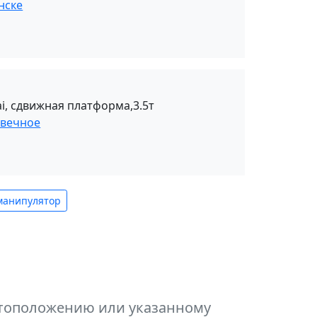
нске
i, сдвижная платформа,3.5т
овечное
манипулятор
естоположению или указанному