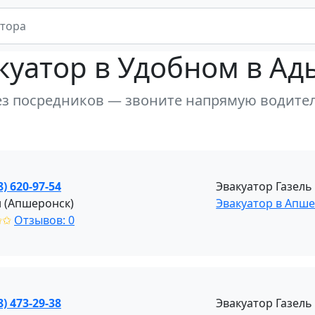
куатор
в Удобном в Ад
ез посредников — звоните напрямую водите
8) 620-97-54
Эвакуатор Газел
 (Апшеронск)
Эвакуатор в Апш
✩✩
Отзывов: 0
8) 473-29-38
Эвакуатор Газель