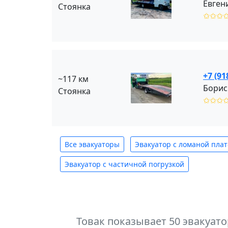
Евген
Стоянка
✩✩✩
+7 (91
~117 км
Борис
Стоянка
✩✩✩
Все эвакуаторы
Эвакуатор с ломаной пла
Эвакуатор с частичной погрузкой
Товак показывает 50 эвакуат