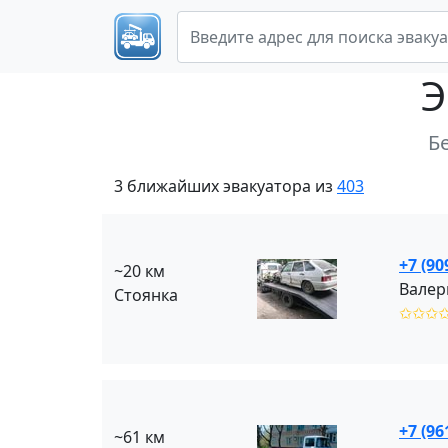
Э
Б
3 ближайших эвакуатора из
403
+7 (90
~20 км
Валер
Стоянка
✩✩✩
+7 (96
~61 км