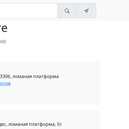
те
лю
 3306, ломаная платформа
есске
Эвакуатор Мерседес, ломаная платформа, 5т