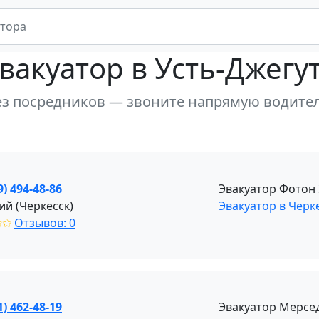
вакуатор
в Усть-Джегу
ез посредников — звоните напрямую водите
9) 494-48-86
Эвакуатор Фотон
ий (Черкесск)
Эвакуатор в Черк
✩✩
Отзывов: 0
1) 462-48-19