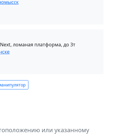
номыcск
 Next, ломаная платформа, до 3т
нске
манипулятор
естоположению или указанному