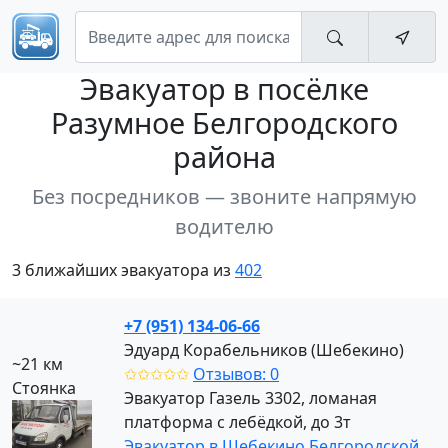
Эвакуатор
в посёлке
Разумное Белгородского
района
Без посредников — звоните напрямую
водителю
3 ближайших эвакуатора из
402
+7 (951) 134-06-66
Эдуард Корабельников (Шебекино)
~21 км
✩✩✩✩✩
Отзывов: 0
Стоянка
Эвакуатор Газель 3302, ломаная
платформа с лебёдкой, до 3т
Эвакуатор в Шебекино Белгородской