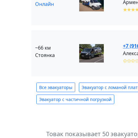
Армен
Онлайн
✭✭✭
+7 (91
~66 км
Алекс
Стоянка
✩✩✩
Все эвакуаторы
Эвакуатор с ломаной пла
Эвакуатор с частичной погрузкой
Товак показывает 50 эвакуат