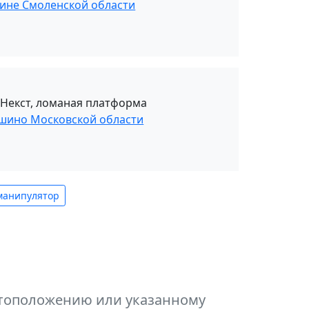
рине Смоленской области
 Некст, ломаная платформа
ошино Московской области
манипулятор
естоположению или указанному