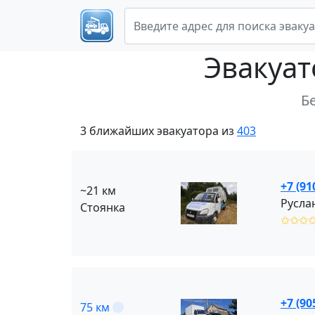
Эвакуа
Б
3 ближайших эвакуатора из
403
+7 (91
~21 км
Русла
Стоянка
✩✩✩
+7 (90
75 км