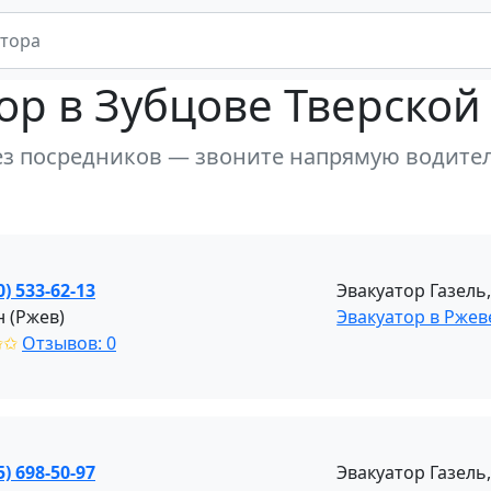
тор
в Зубцове Тверской
ез посредников — звоните напрямую водите
0) 533-62-13
Эвакуатор Газель
н (Ржев)
Эвакуатор в Ржев
✩✩
Отзывов: 0
5) 698-50-97
Эвакуатор Газель