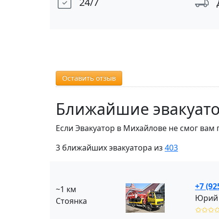
24/7
Оставить отзыв
Ближайшие эвакуат
Если Эвакуатор в Михайлове не смог вам
3 ближайших эвакуатора из
403
+7 (92
~1 км
Юрий 
Стоянка
✩✩✩