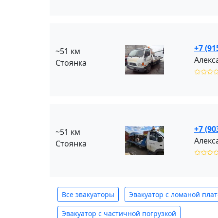
+7 (91
~51 км
Алекс
Стоянка
✩✩✩
+7 (90
~51 км
Алекс
Стоянка
✩✩✩
Все эвакуаторы
Эвакуатор с ломаной пла
Эвакуатор с частичной погрузкой