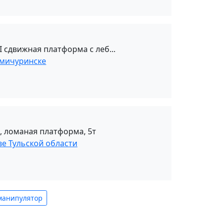
 сдвижная платформа с леб...
омичуринске
, ломаная платформа, 5т
ве Тульской области
манипулятор