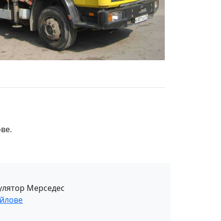
ве.
улятор Мерседес
айлове