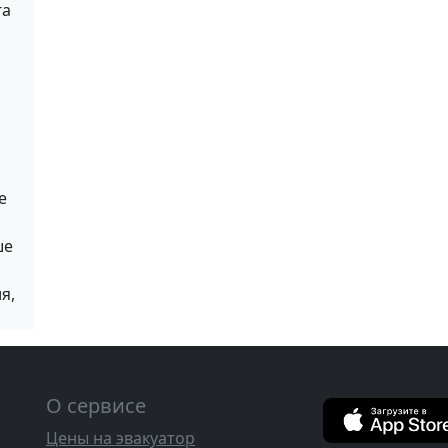
га
е
ше
я,
О сервисе
Цены на эвакуатор