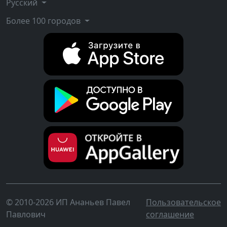
Русский
Более 100 городов
© 2010-2026 ИП Ананьев Павел
Пользовательское
Павлович
соглашение