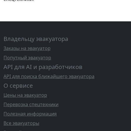
Владельцу эвакуатора
Заказы на эвакуатор
Попутный эвакуатор
API для AI и разработчиков
API для поиска ближайшего эвакуатора
О сервисе
Цены на эвакуатор
Перевозка спецтехники
Полезная информация
Все эвакуаторы