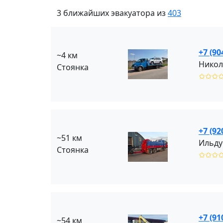
3 ближайших эвакуатора из
403
+7 (90
~4 км
Никол
Стоянка
✩✩✩
+7 (92
~51 км
Ильду
Стоянка
✩✩✩
+7 (91
~54 км