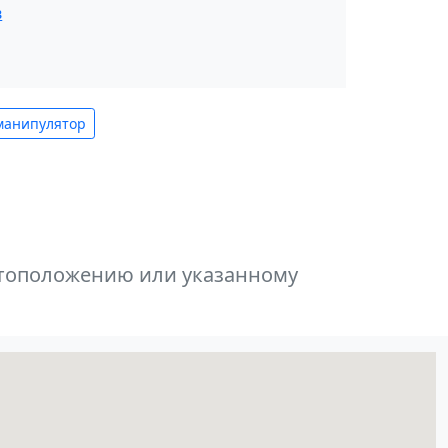
в
манипулятор
естоположению или указанному