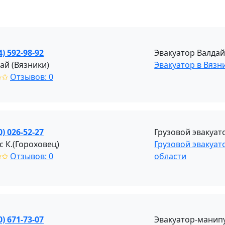
4) 592-98-92
Эвакуатор Валдай
ай (Вязники)
Эвакуатор в Вязн
✩✩
Отзывов: 0
0) 026-52-27
Грузовой эвакуат
с К.(Гороховец)
Грузовой эвакуа
✩✩
Отзывов: 0
области
0) 671-73-07
Эвакуатор-манипу