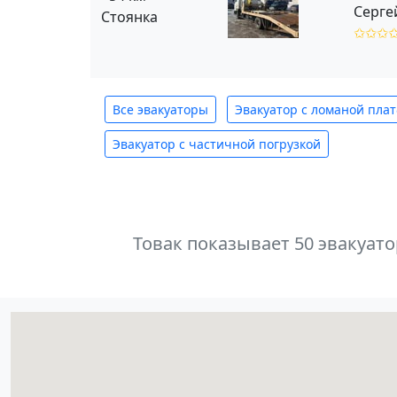
Серге
Стоянка
✩✩✩
Все эвакуаторы
Эвакуатор с ломаной пла
Эвакуатор с частичной погрузкой
Товак показывает 50 эвакуат