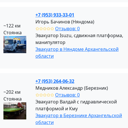
+7 (953) 933-33-01
Игорь Бачинов (Няндома)
~122 км
✩✩✩✩✩
Отзывов: 0
Стоянка
Эвакуатор Isuzu, сдвижная платформа,
манипулятор
Эвакуатор в Няндоме Архангельской
области
+7 (953) 264-06-32
Медников Александр (Березник)
~202 км
✩✩✩✩✩
Отзывов: 0
Стоянка
Эвакуатор Валдай с гидравлической
платформой и Кму
Эвакуатор в Березнике Архангельской
области