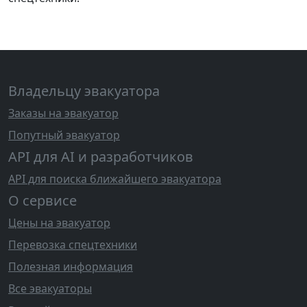
Владельцу эвакуатора
Заказы на эвакуатор
Попутный эвакуатор
API для AI и разработчиков
API для поиска ближайшего эвакуатора
О сервисе
Цены на эвакуатор
Перевозка спецтехники
Полезная информация
Все эвакуаторы