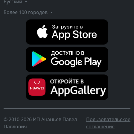
Русский
Более 100 городов
© 2010-2026 ИП Ананьев Павел
Пользовательское
Павлович
соглашение