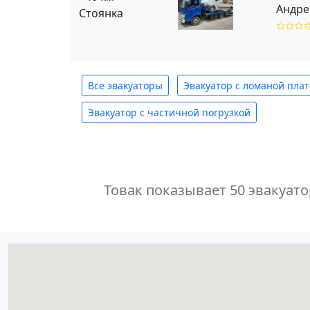
Андре
Стоянка
✩✩✩
Все эвакуаторы
Эвакуатор с ломаной пла
Эвакуатор с частичной погрузкой
Товак показывает 50 эвакуат