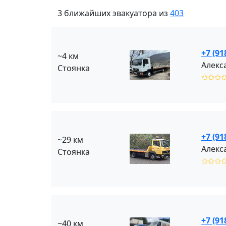
3 ближайших эвакуатора из
403
+7 (91
~4 км
Алекс
Стоянка
✩✩✩
+7 (91
~29 км
Алекс
Стоянка
✩✩✩
+7 (91
~40 км