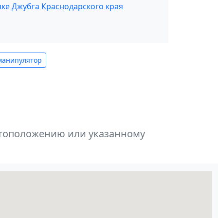
лке Джубга Краснодарского края
манипулятор
естоположению или указанному