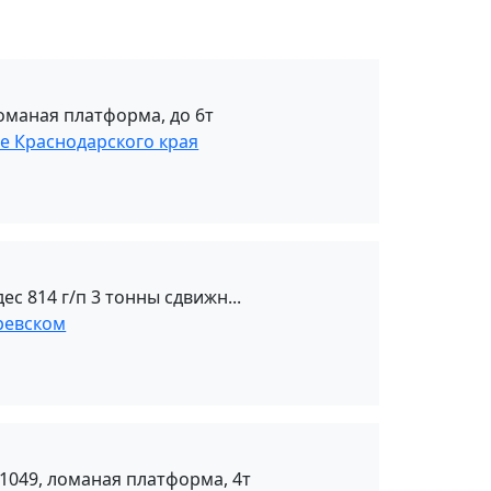
оманая платформа, до 6т
се Краснодарского края
с 814 г/п 3 тонны сдвижн...
ревском
1049, ломаная платформа, 4т