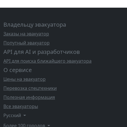
Владельцу эвакуатора
Заказы на эвакуатор
Попутный эвакуатор
API для AI и разработчиков
API для поиска ближайшего эвакуатора
О сервисе
Цены на эвакуатор
Перевозка спецтехники
Полезная информация
Все эвакуаторы
Русский
Более 100 городов