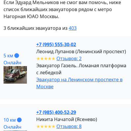
Если Эдуард Мельников не смог вам помочь, ниже
список ближайших эвакуаторов рядом с метро
Нагорная ЮАО Москвы.
3 ближайших эвакуатора из
403
+7 (995) 555-30-02
Леонид Лупанов (Ленинский проспект)
5 км
✭✭✭✭✭
Отзывов: 2
Онлайн
Эвакуатор Газель. Ломаная платформа
с лебедкой
Эвакуатор на Ленинском проспекте в
Москве
+7 (985) 400-52-29
Никита Начатой (Ясенево)
10 км
✭✭✭✭✭
Отзывов: 8
Онлайн