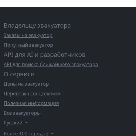
Владельцу эвакуатора
Заказы на эвакуатор
Попутный эвакуатор
API для AI и разработчиков
API для поиска ближайшего эвакуатора
О сервисе
Цены на эвакуатор
Перевозка спецтехники
Полезная информация
Все эвакуаторы
Русский
Более 100 городов