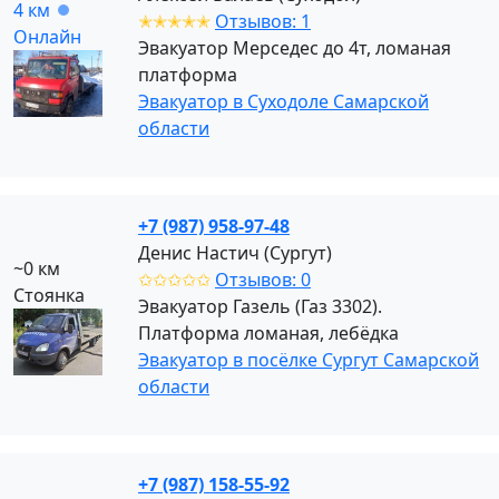
4 км
✭✭✭✭✭
Отзывов: 1
Онлайн
Эвакуатор Мерседес до 4т, ломаная
платформа
Эвакуатор в Суходоле Самарской
области
+7 (987) 958-97-48
Денис Настич (Сургут)
~0 км
✩✩✩✩✩
Отзывов: 0
Стоянка
Эвакуатор Газель (Газ 3302).
Платформа ломаная, лебëдка
Эвакуатор в посёлке Сургут Самарской
области
+7 (987) 158-55-92