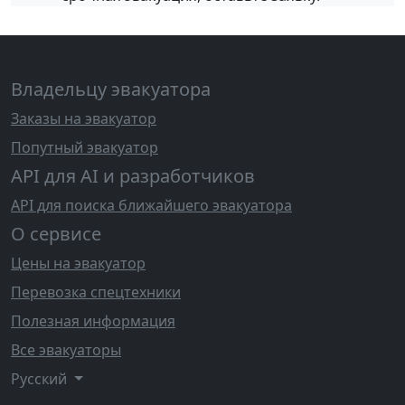
Владельцу эвакуатора
Заказы на эвакуатор
Попутный эвакуатор
API для AI и разработчиков
API для поиска ближайшего эвакуатора
О сервисе
Цены на эвакуатор
Перевозка спецтехники
Полезная информация
Все эвакуаторы
Русский