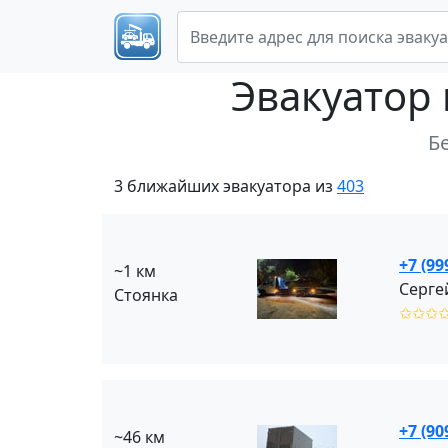
Эвакуатор
Б
3 ближайших эвакуатора из
403
+7 (99
~1 км
Серге
Стоянка
✩✩✩
+7 (90
~46 км