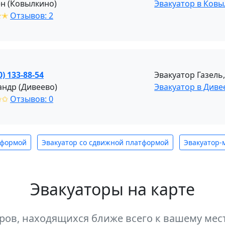
н (Ковылкино)
Эвакуатор в Ков
✭✭
Отзывов: 2
0) 133-88-54
Эвакуатор Газель
андр (Дивеево)
Эвакуатор в Див
✩✩
Отзывов: 0
тформой
Эвакуатор со сдвижной платформой
Эвакуатор-
Эвакуаторы на карте
оров, находящихся ближе всего к вашему м