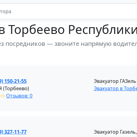
в Торбеево Республик
ез посредников — звоните напрямую водите
9) 150-21-55
Эвакуатор ГАЗель
й (Торбеево)
Эвакуатор в Тор
✩✩
Отзывов: 0
9) 327-11-77
Эвакуатор Газель,