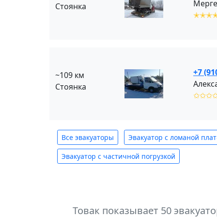
Мерге
Стоянка
✭✭✭
+7 (91
~109 км
Алекс
Стоянка
✩✩✩
Все эвакуаторы
Эвакуатор с ломаной пла
Эвакуатор с частичной погрузкой
Товак показывает 50 эвакуат