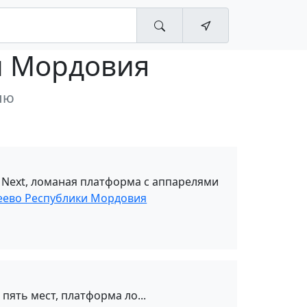
и Мордовия
лю
 Next, ломаная платформа с аппарелями
беево Республики Мордовия
 пять мест, платформа ло...