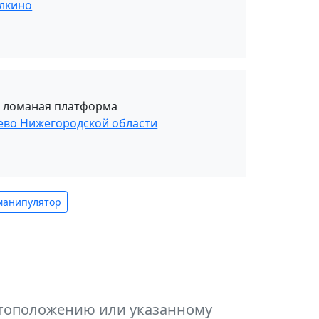
ылкино
, ломаная платформа
еево Нижегородской области
манипулятор
естоположению или указанному