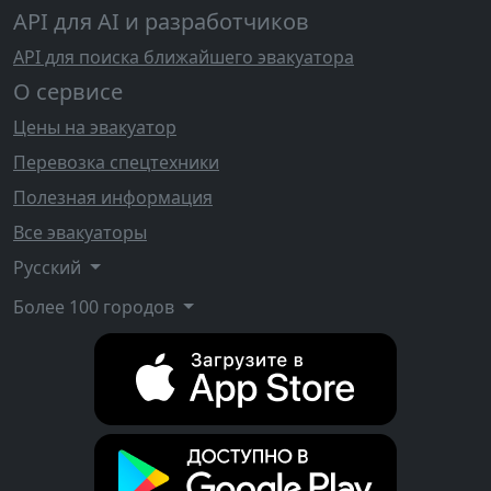
API для AI и разработчиков
API для поиска ближайшего эвакуатора
О сервисе
Цены на эвакуатор
Перевозка спецтехники
Полезная информация
Все эвакуаторы
Русский
Более 100 городов