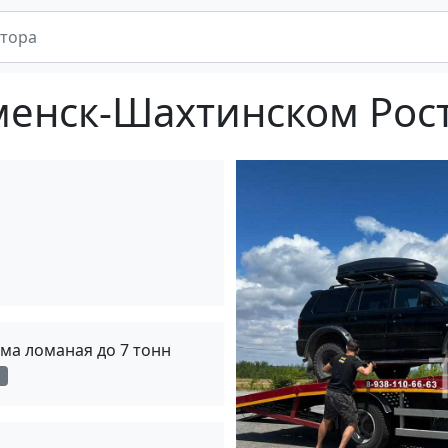
менск-Шахтинском Рос
ма ломаная до 7 тонн
с