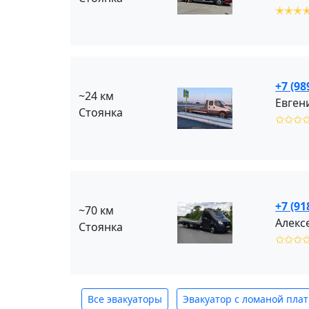
✭✭✭
+7 (98
~24 км
Евген
Стоянка
✩✩✩
+7 (91
~70 км
Алекс
Стоянка
✩✩✩
Все эвакуаторы
Эвакуатор с ломаной пла